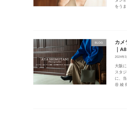
をうま
カメ
BLOG
｜A8
2024年
大阪に
スタジ
に、当
谷 綾 