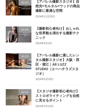
【アパレル撮影スタジオ】自
BLOG
然光×モルタル×ウッドの商品
撮影に最適な空間
2024年11月25日
【撮影初心者向け】おしゃれ
BLOG
な世界観を演出する撮影テク
ニック
2024年6月4日
【アパレル撮影に適したレン
BLOG
タル撮影スタジオ】大阪・西
区・堀江｜A8 LUZZ
STUDIO（エーハチラズスタ
ジオ）
2024年5月29日
【スタジオ撮影初心者向け】
BLOG
ストロボライティングを自然
に見せるポイント
2024年4月18日